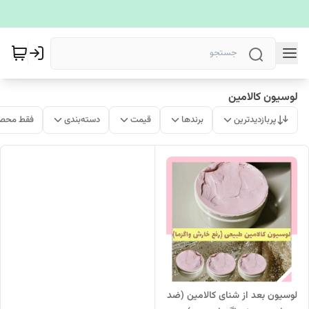
لوسیون کالامین
پربازدیدترین
برندها
قیمت
دسته‌بندی
فقط محصو
لوسیون بعد از شنای کالامین (ضد