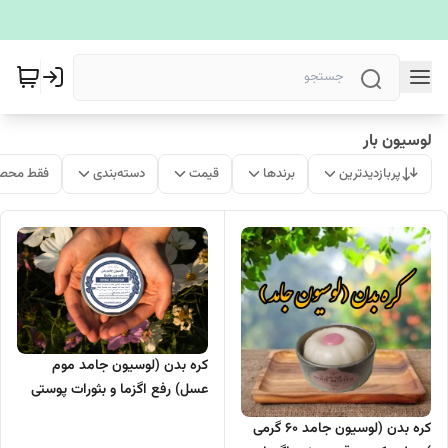
لوسیون بار
پربازدیدترین
برندها
قیمت
دسته‌بندی
فقط محصو
کره بدن (لوسیون جامد موم
عسل) رفع اگزما و بثورات پوستی
وزن پنجاه گرم
کره بدن (لوسیون جامد 60 گرمی