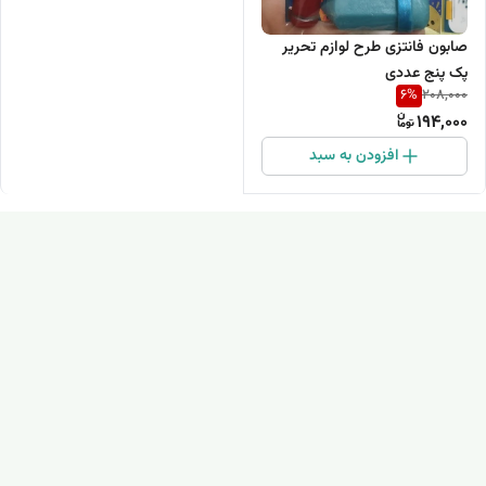
صابون فانتزی طرح لوازم تحریر
پک پنج عددی
6
%
208,000
194,000
افزودن به سبد