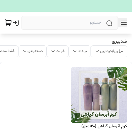
ضدپیری
پربازدیدترین
برندها
قیمت
دسته‌بندی
فقط محصو
کرم آبرسان گیاهی (120میل)