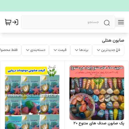
صابون هتلی
جدیدترین
برندها
قیمت
دسته‌بندی
فقط محصولا
پک صابون صدف های متنوع ۲۰