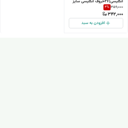
انگلیسی(26حروف انگلیسی سایز
4
%
359,000
ریز بندانگشتی)
342,000
افزودن به سبد