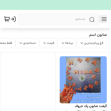
صابون اسم
پربازدیدترین
برندها
قیمت
دسته‌بندی
فقط محصو
گیفت صابون پک حروف