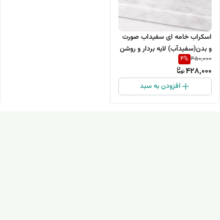
اسکراب خامه ای سفیداب صورت
و بدن(سفیدآب) لایه بردار و روشن
4
%
450,000
کننده پوست
428,000
افزودن به سبد