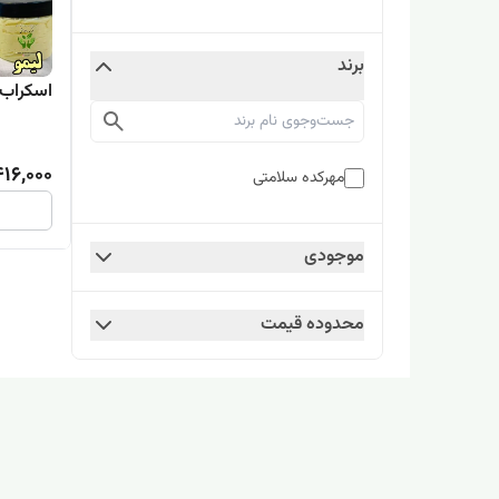
برند
اسکراب 
416,000
مهرکده سلامتی
موجودی
محدوده قیمت