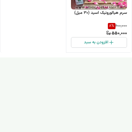
سرم هیالورونیک اسید (۳۰ میل)
8
%
600,000
550,000
افزودن به سبد