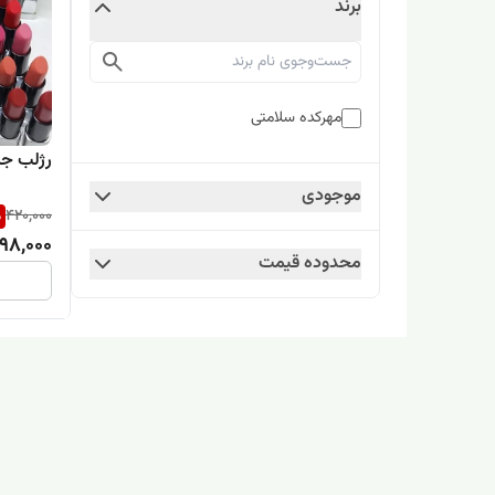
برند
مهرکده سلامتی
رژلب جا
موجودی
%
420,000
98,000
محدوده قیمت