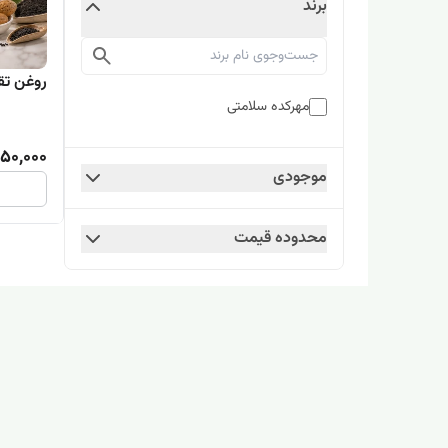
برند
روغن تقو
مهرکده سلامتی
50,000
موجودی
محدوده قیمت