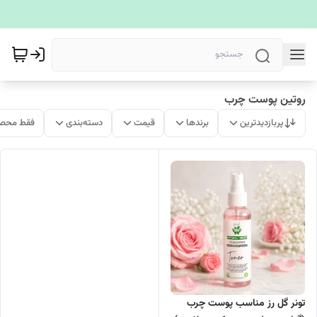
روتین پوست چرب
پربازدیدترین
برندها
قیمت
دسته‌بندی
فقط محصو
تونر گل رز مناسب پوست چرب