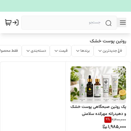
روتین پوست خشک
جدیدترین
برندها
قیمت
دسته‌بندی
فقط محصولا
پک روتین صبحگاهی پوست خشک
و دهیدراته مهرکده سلامتی
9
%
2,200,000
1,985,000