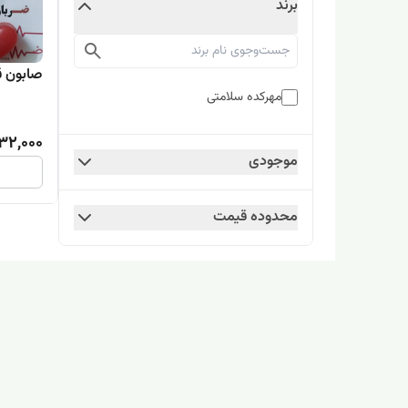
برند
صابون ق
مهرکده سلامتی
32,000
موجودی
محدوده قیمت