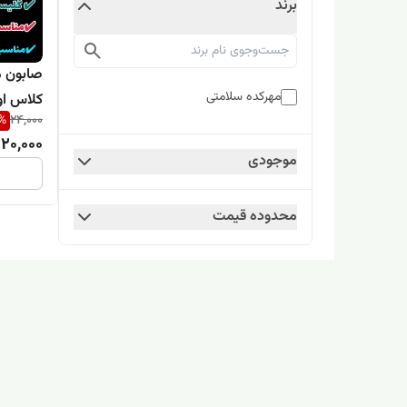
برند
صابون م
مهرکده سلامتی
کلاس اولی ها 
%
24,000
20,000
موجودی
محدوده قیمت