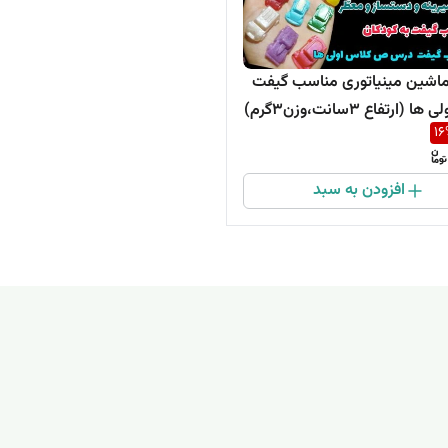
اشین مینیاتوری مناسب گیفت
(ارتفاع 3سانت،وزن3گرم)
16
افزودن به سبد