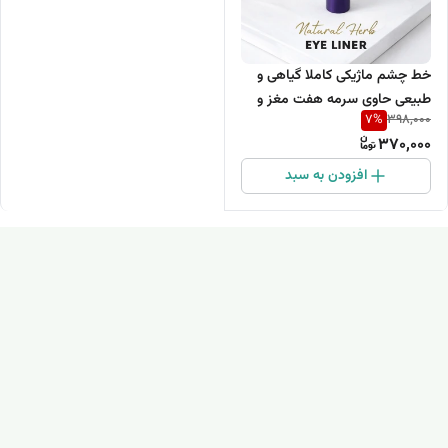
خط چشم ماژیکی کاملا گیاهی و
طبیعی حاوی سرمه هفت مغز و
7
%
398,000
روغن فندق
370,000
افزودن به سبد