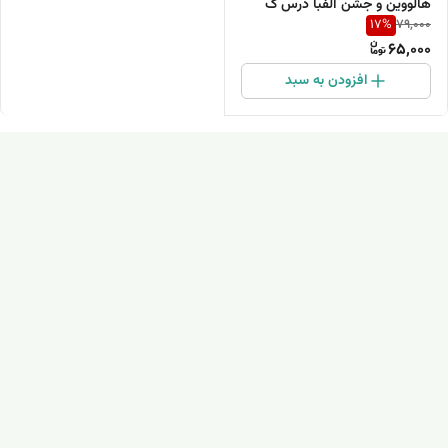
هالووین و جشن الفبا درس ک
17
%
79,000
65,000
افزودن به سبد