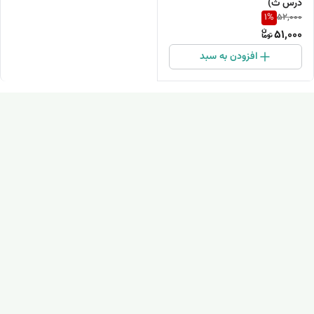
درس ث)
1
%
52,000
51,000
افزودن به سبد