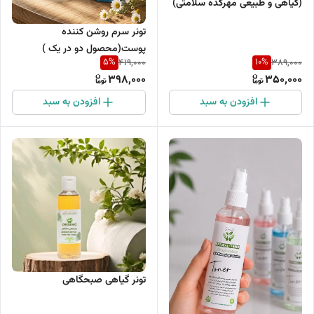
(گیاهی و طبیعی مهرکده سلامتی)
حجم 120میلی لیتر
تونر سرم روشن کننده
پوست(محصول دو در یک )
5
%
10
%
419,000
389,000
398,000
350,000
افزودن به سبد
افزودن به سبد
تونر گیاهی صبحگاهی