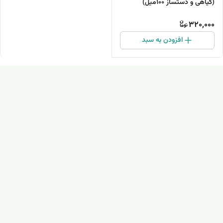
(گیاهی و دستساز 100میل)
320,000
افزودن به سبد