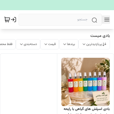
بادی میست
پربازدیدترین
برندها
قیمت
دسته‌بندی
فقط محصو
بادی اسپلش های گیاهی با رایحه