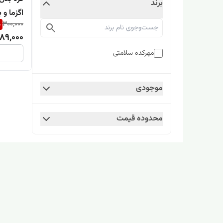
برند
اگزما و 
%
300,000
89,000
مهرکده سلامتی
موجودی
محدوده قیمت