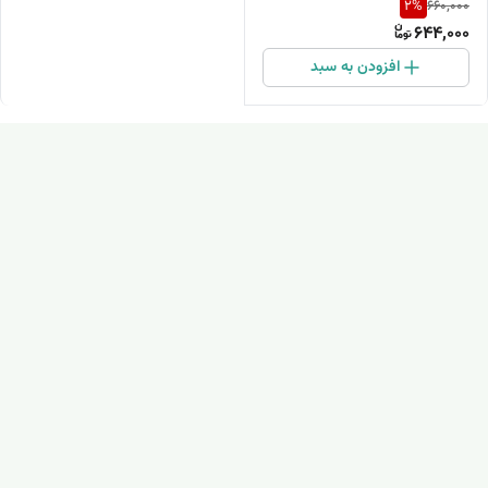
2
%
660,000
644,000
افزودن به سبد