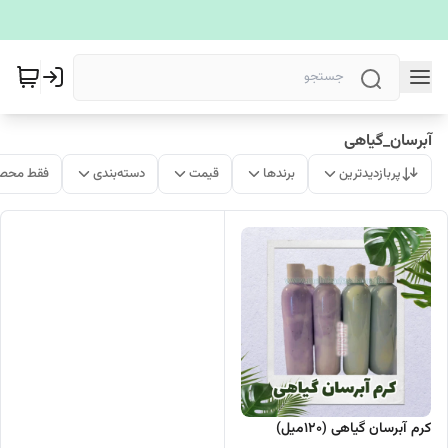
آبرسان_گیاهی
پربازدیدترین
برندها
قیمت
دسته‌بندی
فقط محصو
کرم آبرسان گیاهی (120میل)