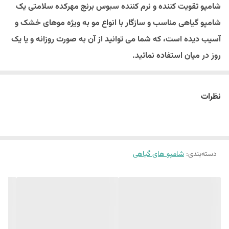
شامپو تقویت کننده و نرم کننده سبوس برنج مهرکده سلامتی یک
شامپو گیاهی مناسب و سازگار با انواع مو به ویژه موهای خشک و
آسیب دیده است، که شما می توانید از آن به صورت روزانه و یا یک
روز در میان استفاده نمائید.
👈🏻 این شامپو حاوی عصاره سبوس برنج بوده و به همین دلیل
نظرات
خاصیت تقویت کنندگی و نرم کنندگی دارد.
🍙آنتی اکسیدان‌های طبیعی گاما اوریزانول و ویتامین E موجود در
سبوس برنج موجب گیراندازی رادیکال‌های آزاد گردیده و از موها در
دسته‌بندی
:
شامپو های گیاهی
برابر تابش اشعه مضر UV محافظت می‌نماید.
🍚سبوس برنج مقادیر بالای آهن و مس دارد که به بهبود گردش
خون در پوست سر کمک کرده و با تقوی فولیکول‌های مو باعث