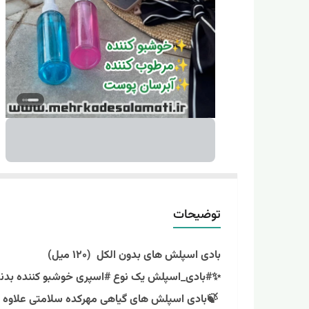
توضیحات
بادی اسپلش های بدون الکل (۱۲۰ میل)
✨#بادی_اسپلش یک نوع #اسپری خوشبو کننده بدنه که 
🍃بادی اسپلش های گیاهی مهرکده سلامتی علاوه 