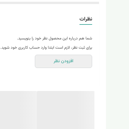
✅قابل سفارش برای تعداد بالا
✅ ساخته شده از مواد طبیعی و روغن های گیاهی
نظرات
✅زیست تخریب ناپذیر و دوستدار محیط زیست
شما هم درباره این محصول نظر خود را بنویسید.
🧼ابعاد صابون ۵در ۵
برای ثبت نظر، لازم است ابتدا وارد حساب کاربری خود شوید.
🪶در بسته های 12عددی و 25عددی رنگارنگ
افزودن نظر