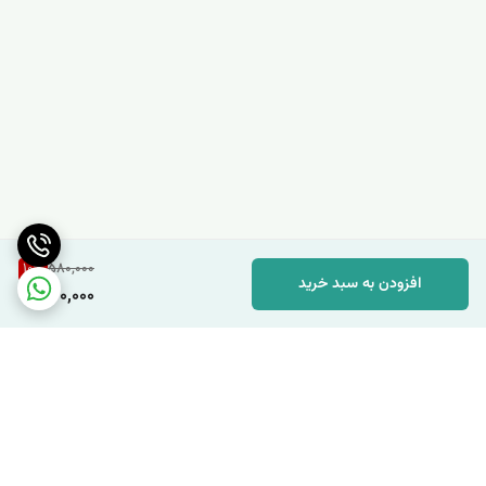
10
%
580,000
افزودن به سبد خرید
520,000