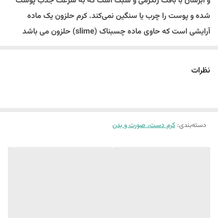
و آبرسان با بافت ژلکرمی و سبک است که به سرعت جذب پوست
شده و پوست را چرب یا سنگین نمی‌کند. کرم حلزون یک ماده
آرایشی است که حاوی ماده چسبناک (slime) حلزون می باشد
همان ماده ای است که در حال حاضر برای درمان التهابات پوستی،
بهبود جای جوش و حتی ترک های پوستی در فرآورده های مختلف
نظرات
آرایشی استفاده می شود. وقتی کرم حلزون روی پوست مالیده
شود، باعث نرمی، شفافیت و کاهش قرمزی و التهاب پوست می
شود. این کرم فاقد عطر، رنگ، پارابن، سولفات و سایر مواد مضر
است این محصول حاوی عصاره ژل حلزون فیلتره‌شده است در
دسته‌بندی
:
کرم دست، صورت و بدن
روند ساخت این محصول هیچ آسیبی به حلزون ‌ها وارد نمیشود و
از هیچ فرایند خارجی برای تولید موسین استفاده نمیشود. خواص
بی‌نظیر کرم حلزون آبرسانی عمیق التیام و ترمیم کاهش التهاب و
قرمزی بهبود خاصیت ارتجاعی پوست پیشگیری از خطوط و چین و
چروک درخشندگی و شفافیت بخشیدن به پوست کرم حلزون ،