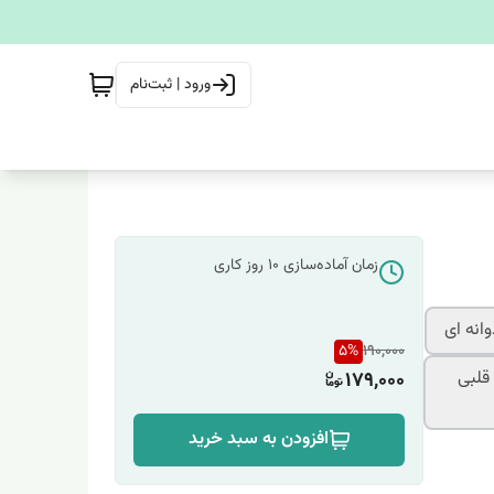
ورود | ثبت‌نام
زمان آماده‌سازی
10
روز کاری
انه ای
5
%
190,000
قلبی
179,000
افزودن به سبد خرید