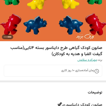
صابون کودک گیاهی طرح دایناسور بسته 4تایی(مناسب
گیفت الفبا و هدیه به کودکان)
برند:
مهرکده سلامتی
زمان آماده‌سازی
10
روز کاری
توضیحات
صابون کودک دایناسوری🦖