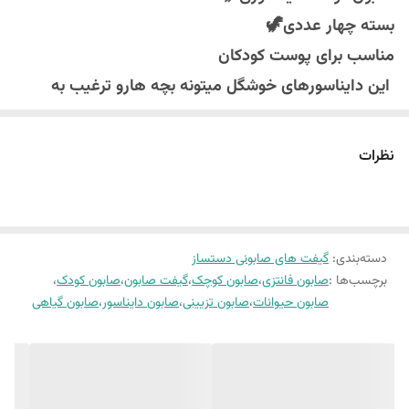
بسته چهار عددی🦖
مناسب برای پوست کودکان
این دایناسورهای خوشگل میتونه بچه هارو ترغیب به
شستن دستاشون کنه
و چون مواد شیمیایی ندارن به پوست بچه ها آسیب
نظرات
نمیزنه و روغنهای گیاهی باعث میشن پوستشون نرم و
لطیف بمونه
دسته‌بندی
:
گیفت های صابونی دستساز
برچسب‌ها :
صابون فانتزی
،
صابون کوچک
،
گیفت صابون
،
صابون کودک
،
صابون حیوانات
،
صابون تزیینی
،
صابون دایناسور
،
صابون گیاهی