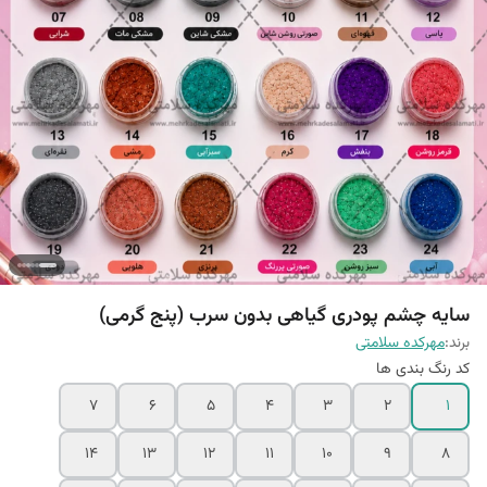
سایه چشم پودری گیاهی بدون سرب (پنج گرمی)
برند:
مهرکده سلامتی
کد رنگ بندی ها
۷
۶
۵
۴
۳
۲
۱
۱۴
۱۳
۱۲
۱۱
۱۰
۹
۸