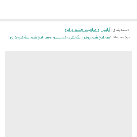
🔹بافت نرم و سبک
🔸 محافظت از پوست نازک و حساس اطراف چشم
🔹 قابل استفاده برای انواع پوست
دسته‌بندی
:
🔸 پوشش‌دهی عالی
آرایش و مراقبت چشم و ابرو
برچسب‌ها :
سایه چشم پودری گیاهی بدون سرب
،
سایه چشم
،
سایه پودری
🔹 ماندگاری بالا
🔸فاقد پارابن