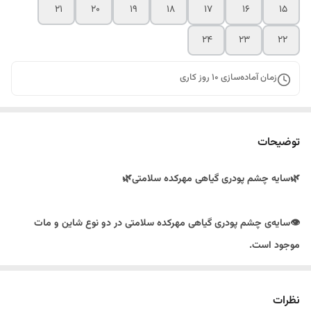
۲۱
۲۰
۱۹
۱۸
۱۷
۱۶
۱۵
۲۴
۲۳
۲۲
زمان آماده‌سازی
10
روز کاری
توضیحات
🌿سایه چشم پودری گیاهی مهرکده سلامتی🌿
👁️سایه‌ی چشم پودری گیاهی مهرکده سلامتی در دو نوع شاین و مات
موجود است.
👁️بافت نرم و سبک و رنگ‌دانه‌های قوی سایه‌ی نوت باعث می‌شوند تا
پوشش‌دهی یکدست با ماندگاری بالایی بر روی پلک‌ها به‌وجود بیاید.
نظرات