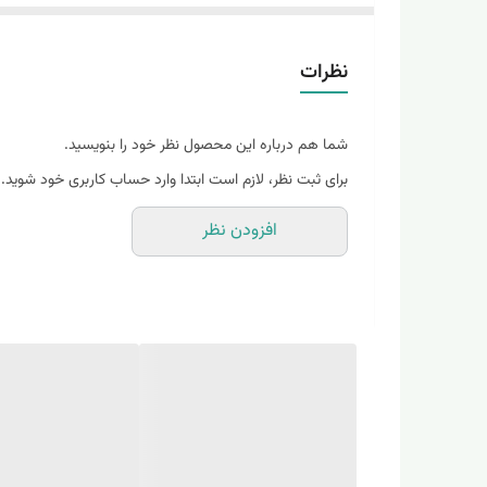
🌿حیا کننده و پاک کننده طبیعی مو
نظرات
🌿 تقویت کننده و بازسازی موهای چرب
شما هم درباره این محصول نظر خود را بنویسید.
🌿پاکسازی و آنتی باکتریال موهای چرب
برای ثبت نظر، لازم است ابتدا وارد حساب کاربری خود شوید.
افزودن نظر
🌿کنترل چربی سر
زیست تخریب پذیر و بدون پارابن وبدون سیلیکون
🌿قطع ريزش مو ورشد مجدد موهاي از دست رفته
اده موثر در مراقبت از پوست سر ، ريشه و ساقه مو