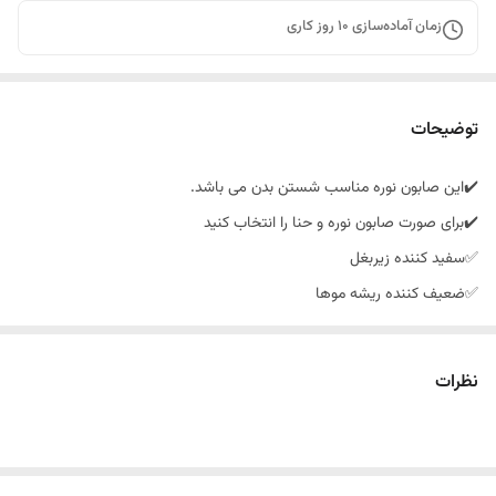
زمان آماده‌سازی
10
روز کاری
توضیحات
✔️این صابون نوره مناسب شستن بدن می باشد.
✔️برای صورت صابون نوره و حنا را انتخاب کنید
✅سفید کننده زیربغل
✅ضعیف کننده ریشه موها
✅مناسب استفاده بعد از اصلاح و‌اپیلاسیون
✅مناسب دفع سودای بدن خصوصا سودای تحتانی
نظرات
✅ بسیار مفید در درمان #زگیل_تناسلی
✅#سفیدکننده #کشاله_ران و #زیربغل