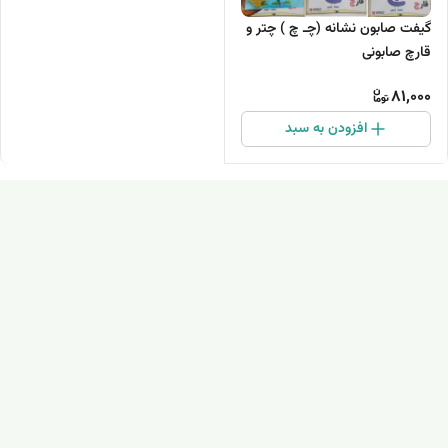
گیفت صابون نشانه (چـ چ ) چتر و
قارچ صابونی
81,000
افزودن به سبد