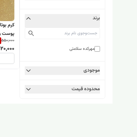
برند
پوست و 
550,000
20,000
مهرکده سلامتی
موجودی
محدوده قیمت