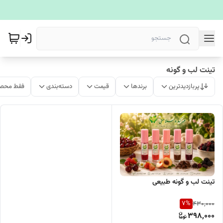
تینت لب و گونه
پربازدیدترین
برندها
قیمت
دسته‌بندی
فقط محصو
تینت ل‍‍ب و گونه طبیعی
7
%
430,000
398,000