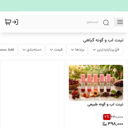
تینت لب و گونه گیاهی
پربازدیدترین
برندها
قیمت
دسته‌بندی
فقط محصو
تینت ل‍‍ب و گونه طبیعی
7
%
430,000
398,000