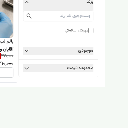
برند
مهرکده سلامتی
بالم لب
آقایان 
موجودی
320,000
لب
310,000
محدوده قیمت