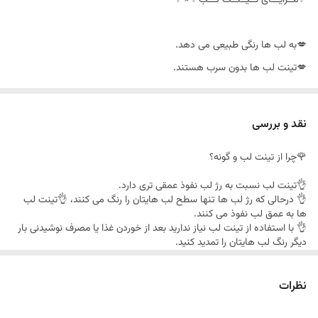
✨مــزایـــای تــیــنــت لـــب✨⭐✨
💋به لب ها رنگی طبیعی می دهد.
💋تینت لب ها بدون سرب هستند.
💋 بادوام تر از رژ لب است.
💋تینت لب ها بدون موم هستند.
نقد و بررسی
💋آبرسانی و مرطوب کردن لب
🌹چرا از تینت لب و گونه؟
💋برخورداری از رنگ طبیعی
💋زیبا کردن فرم لب ها
👌تینت لب نسبت به رژ لب نفوذ عمقی تری دارد.
👌 درحالی که رژ لب ها تنها سطح لب هایتان را رنگ می کنند، 👌تینت لب
💋باقی نماندن اثر آن بر لبه فنجان،
ها به عمق لب نفوذ می کنند.
💋بافت سبک و طبیعی
👌 با استفاده از تینت لب نیاز ندارید بعد از خوردن غذا یا مصرف نوشیدنی بار
دیگر رنگ لب هایتان را تمدید کنید.
💋پخش نشدن اطراف لب
🌺🌺🌺🌺🌺🌺
نظرات