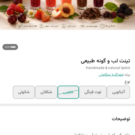
تینت ل‍‍ب و گونه طبیعی
Handmade & natural liptint
برند:
مهرکده سلامتی
نوع
آلبالویی
توت فرنگی
هلویی
شکلاتی
شاتوتی
توضیحات